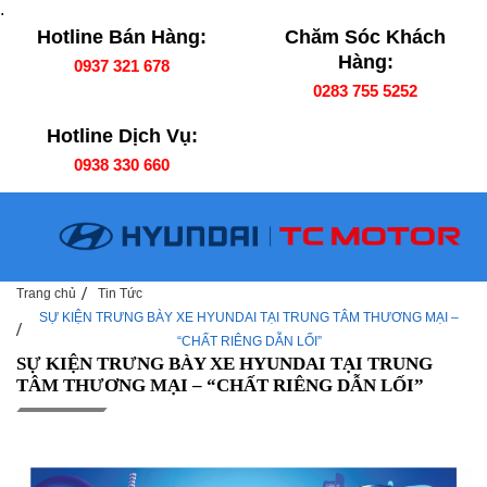
.
Hotline Bán Hàng:
Chăm Sóc Khách
Hàng:
0937 321 678
0283 755 5252
Hotline Dịch Vụ:
0938 330 660
Trang chủ
Tin Tức
SỰ KIỆN TRƯNG BÀY XE HYUNDAI TẠI TRUNG TÂM THƯƠNG MẠI –
“CHẤT RIÊNG DẪN LỐI”
SỰ KIỆN TRƯNG BÀY XE HYUNDAI TẠI TRUNG
TÂM THƯƠNG MẠI – “CHẤT RIÊNG DẪN LỐI”