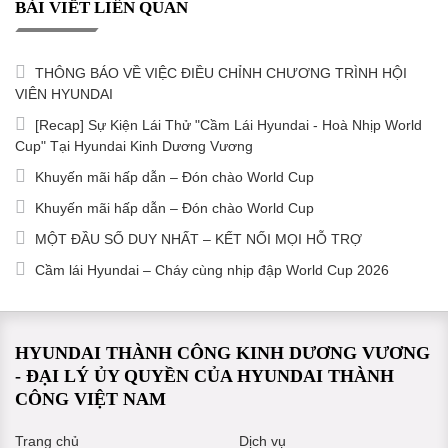
BÀI VIẾT LIÊN QUAN
THÔNG BÁO VỀ VIỆC ĐIỀU CHỈNH CHƯƠNG TRÌNH HỘI
VIÊN HYUNDAI
[Recap] Sự Kiện Lái Thử "Cầm Lái Hyundai - Hoà Nhịp World
Cup" Tại Hyundai Kinh Dương Vương
Khuyến mãi hấp dẫn – Đón chào World Cup
Khuyến mãi hấp dẫn – Đón chào World Cup
MỘT ĐẦU SỐ DUY NHẤT – KẾT NỐI MỌI HỖ TRỢ
Cầm lái Hyundai – Cháy cùng nhịp đập World Cup 2026
HYUNDAI THÀNH CÔNG KINH DƯƠNG VƯƠNG
- ĐẠI LÝ ỦY QUYỀN CỦA HYUNDAI THÀNH
CÔNG VIỆT NAM
Trang chủ
Dịch vụ