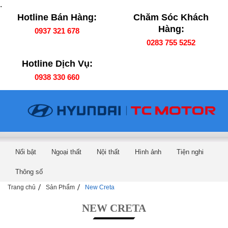
.
Hotline Bán Hàng:
Chăm Sóc Khách
Hàng:
0937 321 678
0283 755 5252
Hotline Dịch Vụ:
0938 330 660
Nổi bật
Ngoại thất
Nội thất
Hình ảnh
Tiện nghi
Thông số
Trang chủ
Sản Phẩm
New Creta
NEW CRETA