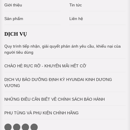
Giới thiệu
Tin tức
Sản phẩm
Liên hệ
DỊCH VỤ
Quy trình tiếp nhận, giải quyết phản ánh yêu cầu, khiếu nại của
người tiêu dùng
CHÀO HÈ RỰC RỠ - KHUYẾN MÃI HẾT CỠ
DỊCH VỤ BẢO DƯỠNG ĐỊNH KỲ HYUNDAI KINH DƯƠNG
VƯƠNG
NHỮNG ĐIỀU CẦN BIẾT VỀ CHÍNH SÁCH BẢO HÀNH
PHỤ TÙNG VÀ PHỤ KIỆN CHÍNH HÃNG